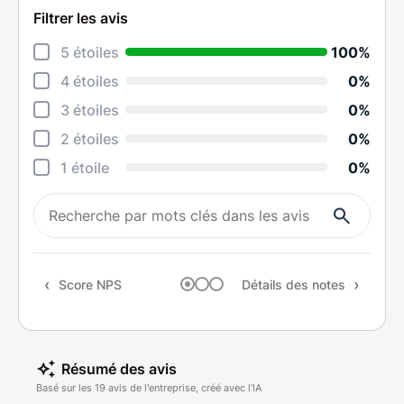
Filtrer les avis
Déta
5 étoiles
100%
Éten
4 étoiles
0%
Degr
3 étoiles
0%
Rapi
2 étoiles
0%
Qual
1 étoile
0%
Rapp
Rec
Score NPS
Détails des notes
Résumé des avis
Basé sur les 19 avis de l'entreprise, créé avec l'IA